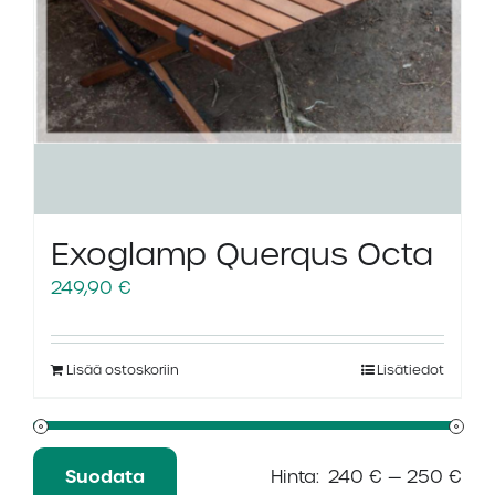
Exoglamp Querqus Octa
249,90
€
Lisää ostoskoriin
Lisätiedot
Suodata
Hinta:
240 €
—
250 €
Minimihinta
Maksimihinta