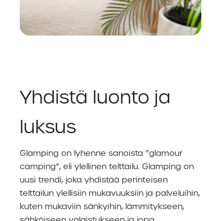
Yhdistä luonto ja
luksus
Glamping on lyhenne sanoista ”glamour
camping”, eli ylellinen telttailu. Glamping on
uusi trendi, joka yhdistää perinteisen
telttailun ylellisiin mukavuuksiin ja palveluihin,
kuten mukaviin sänkyihin, lämmitykseen,
sähköiseen valaistukseen ja jopa