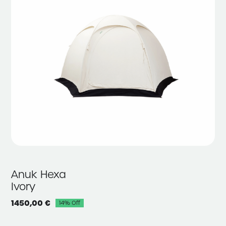
Anuk Hexa
Ivory
1450,00
€
14% Off
Alkuperäinen
Nykyinen
hinta
hinta